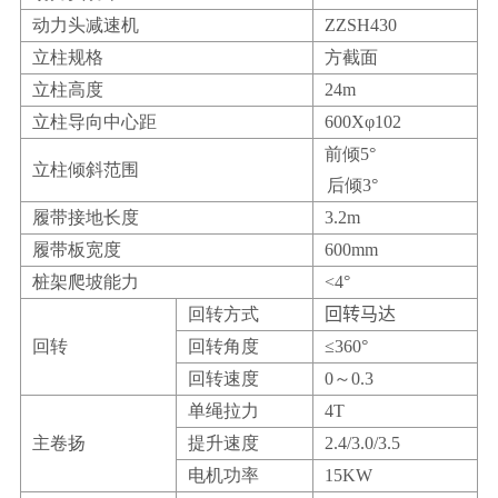
动力头减速机
ZZSH430
立柱规格
方截面
立柱高度
24m
立柱导向中心距
600Xφ102
前倾5°
立柱倾斜范围
后倾3°
履带接地长度
3.2m
履带板宽度
600mm
桩架爬坡能力
<4°
回转方式
回转马达
回转
回转角度
≤360°
回转速度
0～0.3
单绳拉力
4T
主卷扬
提升速度
2.4/3.0/3.5
电机功率
15KW