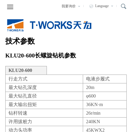

Language
我要询价
走进天为
新闻中心
产品中心
服务支持
人力资源
公司简介
企业新闻
液压静力压桩机
服务宗旨
企业招聘
技术参数
发展历程
行业动态
液压打桩锤
服务网络
网上应聘
KLU20-600长螺旋钻机参数
组织结构
长螺旋钻机
咨询与售后
公司荣誉
SMW工法钻机
KLU20-600
行走方式
电液步履式
圆盘造球机
最大钻孔深度
20m
最大钻孔直径
φ600
最大输出扭矩
36KN·m
钻杆转速
26r/min
许用拔桩力
240KN
动力头功率
45KWX2