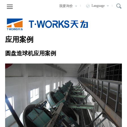

Language
我要询价
走进天为
新闻中心
产品中心
服务支持
人力资源
公司简介
企业新闻
液压静力压桩机
服务宗旨
企业招聘
应用案例
发展历程
行业动态
液压打桩锤
服务网络
网上应聘
圆盘造球机应用案例
组织结构
长螺旋钻机
咨询与售后
公司荣誉
SMW工法钻机
圆盘造球机