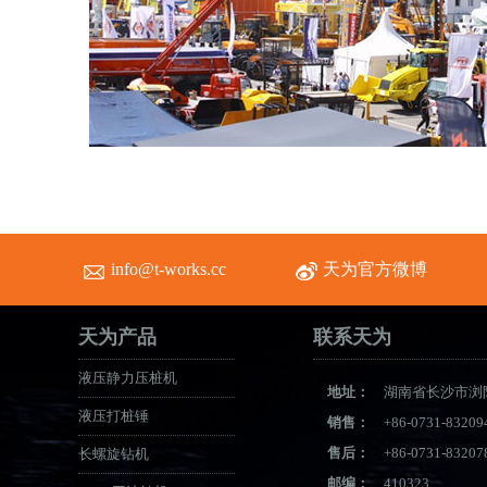
info@t-works.cc
天为官方微博
天为产品
联系天为
液压静力压桩机
地址：
湖南省长沙市浏
液压打桩锤
销售：
+86-0731-83209
售后：
+86-0731-83207
长螺旋钻机
邮编：
410323