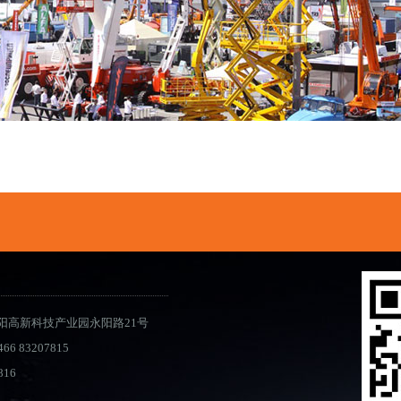
阳高新科技产业园永阳路21号
466 83207815
816